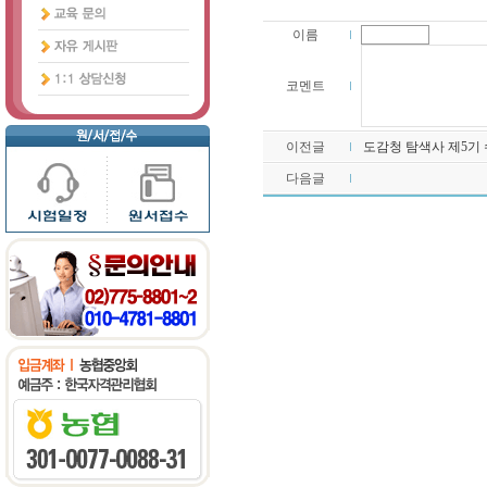
이름
코멘트
이전글
도감청 탐색사 제5기
다음글